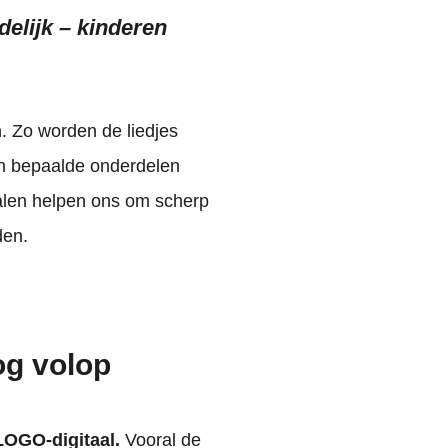
idelijk – kinderen
n. Zo worden de liedjes
en bepaalde onderdelen
alen helpen ons om scherp
den.
og volop
OGO-digitaal.
Vooral de