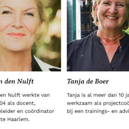
n den Nulft
Tanja de Boer
den Nulft werkte van
Tanja is al meer dan 10 j
04 als docent,
werkzaam als projectcoö
eleider en coördinator
bij een trainings- en adv
 te Haarlem.