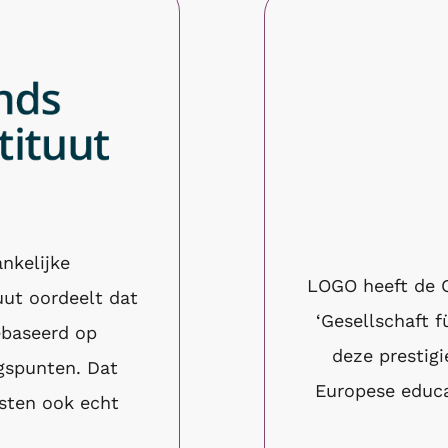
nkelijke
LOGO heeft de 
uut oordeelt dat
‘Gesellschaft f
ebaseerd op
deze prestigi
gspunten. Dat
Europese educa
sten ook echt