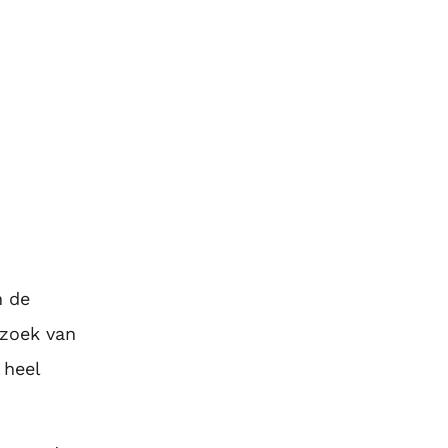
gen.
n de
rzoek van
 heel