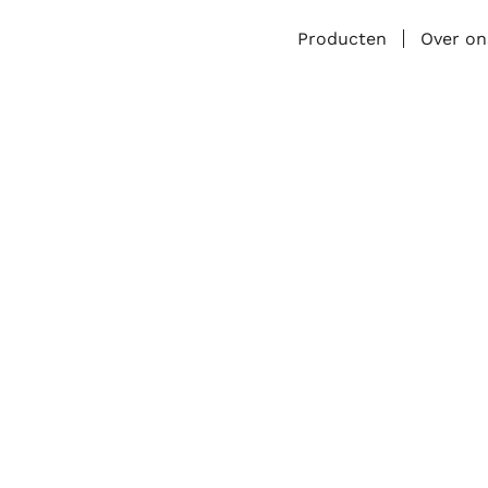
Producten
Over on
Over ons
raint en begeleidt leerkrachten, coördi
s. Alle activiteiten zijn gericht op het 