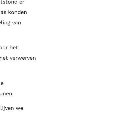
ntstond er
las konden
ling van
oor het
het verwerven
le
unen.
lijven we